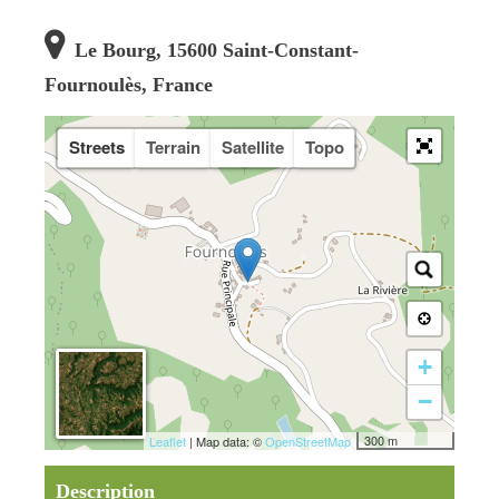
Le Bourg, 15600 Saint-Constant-
Fournoulès, France
Streets
Terrain
Satellite
Topo
+
−
300 m
Leaflet
| Map data: ©
OpenStreetMap
Description